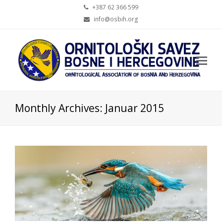
+387 62 366 599
info@osbih.org
Op
Mo
Me
Monthly Archives: Januar 2015